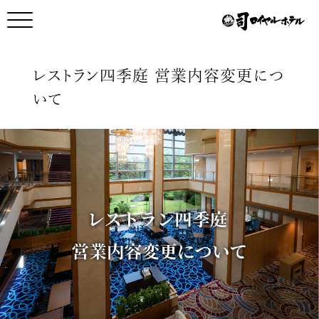
メインコンテンツへスキップ
メニュー開く
メニュー閉じる
レストラン四季庭 営業内容変更につ
いて