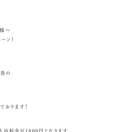
客様へ
ペーン！
湯券の
っております！
入浴料金が1000円となります。